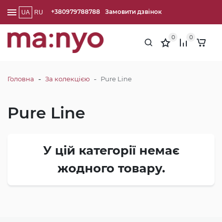
+380979788788
Замовити дзвінок
UA
RU
0
0
-
-
Головна
За колекцією
Pure Line
Pure Line
У цій категорії немає
жодного товару.