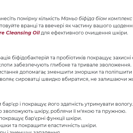
есіть помірну кількість
Маньо біфіда біом комплекс
овуйте вранці та ввечері як частину вашого щоденн
e Cleansing Oil
для ефективного очищення шкіри.
ація біфідобактерій та пробіотиків покращує захисні 
ислоти забезпечують глибоке та тривале зволоження.
истання допомагає зменшити зморшки та поліпшити 
зволяє сироватці швидко вбиратися, не залишаючи 
й бар'єр і покращує його здатність утримувати вологу.
ко зволожують шкіру, роблячи її м'якою та пружною.
покращує бар'єрні функції шкіри.
шки та покращити еластичність шкіри.
кіру і зменшує запалення.