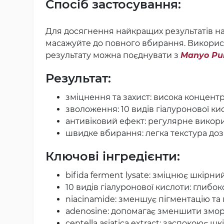
Спосіб застосування:
Для досягнення найкращих результатів нан
масажуйте до повного вбирання. Використ
результату можна поєднувати з
Manyo Pur
Результат:
зміцнення та захист: висока концентр
зволоження: 10 видів гіалуронової к
антивіковий ефект: регулярне викор
швидке вбирання: легка текстура до
Ключові інгредієнти:
bifida ferment lysate: зміцнює шкірни
10 видів гіалуронової кислоти: глибо
niacinamide: зменшує пігментацію та 
adenosine: допомагає зменшити змор
centella asiatica extract: заспокоює ш