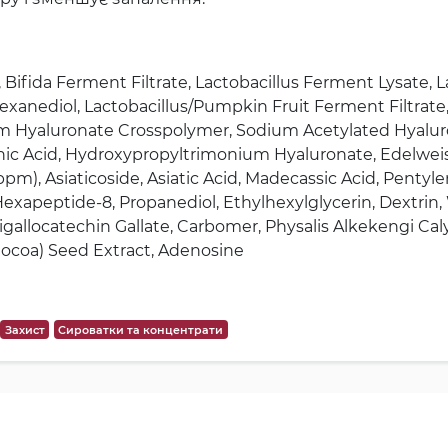
l, Bifida Ferment Filtrate, Lactobacillus Ferment Lysat
-Hexanediol, Lactobacillus/Pumpkin Fruit Ferment Filtra
um Hyaluronate Crosspolymer, Sodium Acetylated Hyalur
ic Acid, Hydroxypropyltrimonium Hyaluronate, Edelweiss
m), Asiaticoside, Asiatic Acid, Madecassic Acid, Pentyl
xapeptide-8, Propanediol, Ethylhexylglycerin, Dextrin, 
gallocatechin Gallate, Carbomer, Physalis Alkekengi Cal
Cocoa) Seed Extract, Adenosine
Захист
Сироватки та концентрати