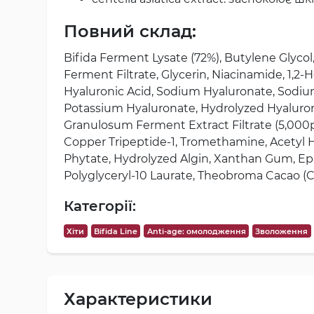
Повний склад:
Bifida Ferment Lysate (72%), Butylene Glyco
Ferment Filtrate, Glycerin, Niacinamide, 1,2
Hyaluronic Acid, Sodium Hyaluronate, Sodi
Potassium Hyaluronate, Hydrolyzed Hyaluron
Granulosum Ferment Extract Filtrate (5,000pp
Copper Tripeptide-1, Tromethamine, Acetyl He
Phytate, Hydrolyzed Algin, Xanthan Gum, Epi
Polyglyceryl-10 Laurate, Theobroma Cacao (
Категорії:
Хіти
Bifida Line
Anti-age: омолодження
Зволоження
Характеристики