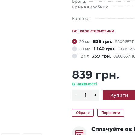
Бренд:
Країна виробник:
Категорії:
Всі характеристики
839 грн.
30 мл
88096571
1 140 грн.
50 мл
8809657
339 грн.
12 мл
880965711
839 грн.
В наявності
Обране
Порівняти
Сплачуйте як 