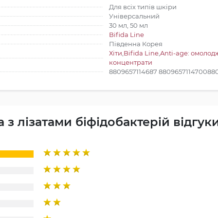
Для всіх типів шкіри
Універсальний
30 мл, 50 мл
Bifida Line
Південна Корея
Хіти
,
Bifida Line
,
Anti-age: омоло
концентрати
8809657114687 880965711470088
з лізатами біфідобактерій відгук