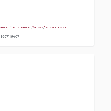
дження
,
Зволоження
,
Захист
,
Сироватки та
09657116407
и