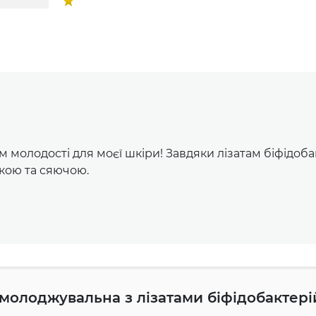
 молодості для моєї шкіри! Завдяки лізатам біфідоб
дкою та сяючою.
омолоджувальна з лізатами біфідобактері