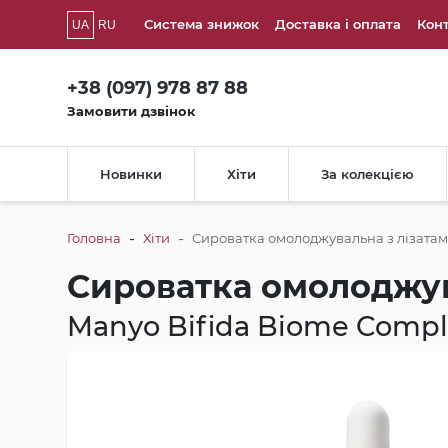
Система знижок
Доставка і оплата
Кон
UA
RU
+38 (097) 978 87 88
Замовити дзвінок
Новинки
Хіти
За колекцією
-
-
Головна
Хіти
Сироватка омолоджувальна з лізатам
Сироватка омолоджув
Manyo Bifida Biome Comp