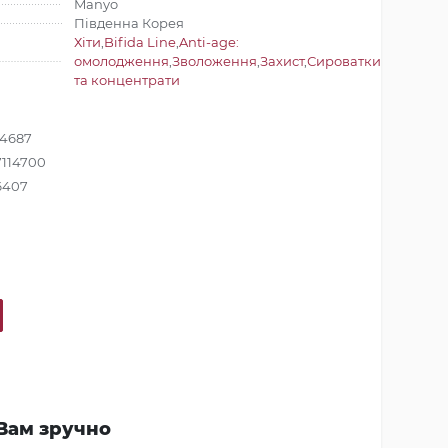
Manyo
Південна Корея
Хіти
,
Bifida Line
,
Anti-age:
омолодження
,
Зволоження
,
Захист
,
Сироватки
та концентрати
14687
114700
6407
Вам зручно