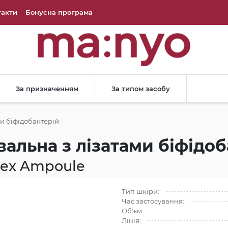
такти
Бонусна програма
За призначенням
За типом засобу
и біфідобактерій
альна з лізатами біфідоб
lex Ampoule
Тип шкіри:
Час застосування:
Об'єм:
Лінія: