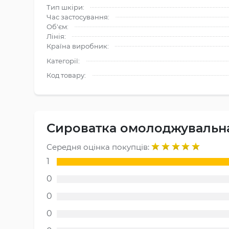
Тип шкіри:
Час застосування:
Об'єм:
Лінія:
Країна виробник:
Категорії:
Код товару:
Сироватка омолоджувальна 
Середня оцінка покупців:
1
0
0
0