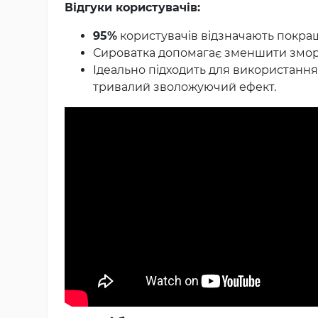
Відгуки користувачів:
95%
користувачів відзначають покра
Сироватка допомагає зменшити зморш
Ідеально підходить для використанн
тривалий зволожуючий ефект.