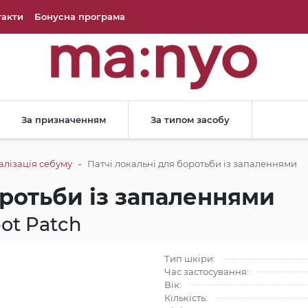
такти
Бонусна програма
За призначенням
За типом засобу
-
лізація себуму
Патчі локальні для боротьби із запаленнями
оротьби із запаленнями
ot Patch
Тип шкіри:
Час застосування:
Вік:
Кількість: