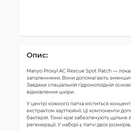
Опис:
Manyo Proxyl AC Rescue Spot Patch — локал
запаленнями. Вони допомагають зменшити 
Завдяки спеціальній гідроколоїдній осно
відновлення шкіри.
У центрі кожного патча міститься концен
екстрактом хауттюйнії. Ці компоненти д
бактерій. Тонкі краї забезпечують щільн
регенерації. У наборі є патчі двох розмір