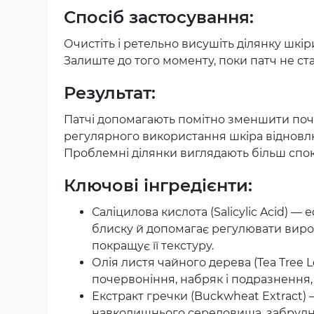
Спосіб застосування:
Очистіть і ретельно висушіть ділянку шкір
Залиште до того моменту, поки патч не стан
Результат:
Патчі допомагають помітно зменшити поч
регулярного використання шкіра відновл
Проблемні ділянки виглядають більш спок
Ключові інгредієнти:
Саліцилова кислота (Salicylic Acid)
блиску й допомагає регулювати вироб
покращує її текстуру.
Олія листя чайного дерева (Tea Tree 
почервоніння, набряк і подразнення
Екстракт гречки (Buckwheat Extract)
навколишнього середовища, забрудне