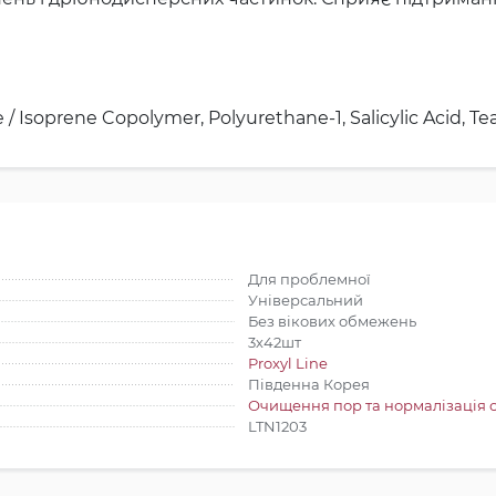
 Isoprene Copolymer, Polyurethane-1, Salicylic Acid, Tea
Для проблемної
Універсальний
Без вікових обмежень
3х42шт
Proxyl Line
Південна Корея
Очищення пор та нормалізація 
LTN1203