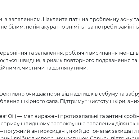
и із запаленням. Наклейте патч на проблемну зону та 
е білим, потім акуратно зніміть і за потреби замініт
ервоніння та запалення, роблячи висипання менш в
юється швидше, а ризик повторного подразнення та
ійними, чистими та доглянутими.
 — ефективно очищає пори від надлишків себуму та з
лення шкірного сала. Підтримує чистоту шкіри, зни
Leaf Oil) — має виражені протизапальні та антимікро
, сприяє швидшому заспокоєнню запалених ділянок ш
 — потужний антиоксидант, який допомагає захищати 
нь і дрібнодисперсних частинок. Сприяє підтриманн