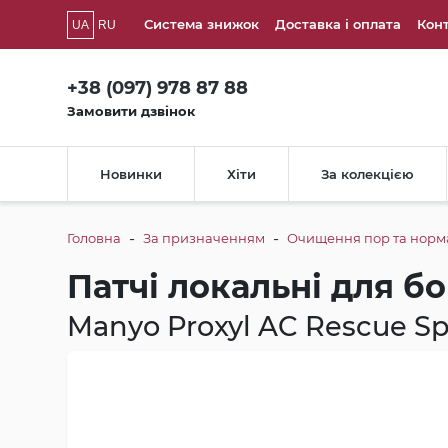
Система знижок
Доставка і оплата
Кон
UA
RU
+38 (097) 978 87 88
Замовити дзвінок
Новинки
Хіти
За колекцією
-
-
Головна
За призначенням
Очищення пор та норма
Патчі локальні для б
Manyo Proxyl AC Rescue Sp