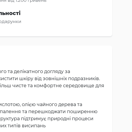
ня від 1.200 гривень
льності
подарунки
го та делікатного догляду за
стити шкіру від зовнішніх подразників.
 більш чисте та комфортне середовище для
слотою, олією чайного дерева та
 запалення та перешкоджати поширенню
структура підтримує природні процеси
зних типів висипань