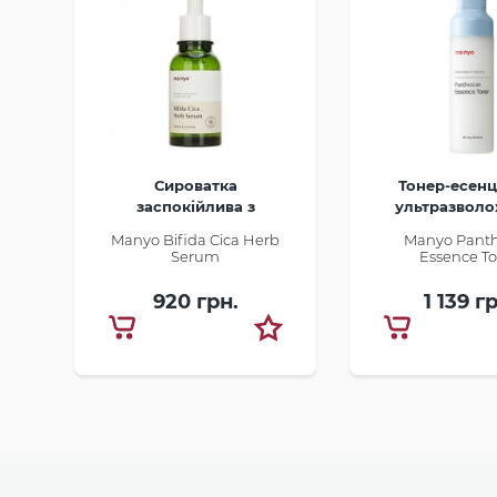
Сироватка
Тонер-есенц
заспокійлива з
ультразвол
комплексом центели й
шкіри з пант
Manyo Bifida Cica Herb
Manyo Panth
біфідобактеріями
Serum
Essence T
920 грн.
1 139 г