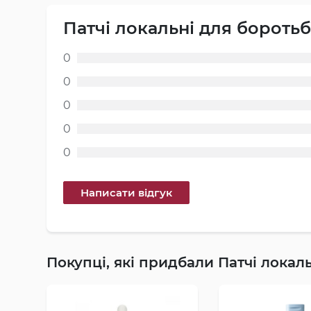
Патчі локальні для боротьб
0
0
0
0
0
Покупці, які придбали Патчі локал