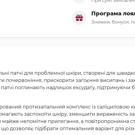
При сумі замовлен
Програма лоя
Знижки, бонуси, 
ьні патчі для проблемної шкіри, створені для швидко
почервоніння, прискорити загоєння висипань і захи
ві патчі поглинають надлишок ексудату, підтримуючи
трований протизапальний комплекс із саліциловою ки
опомагають заспокоїти шкіру, зменшити вираженість
е й майже непомітне прилягання, а повітропроникна 
ів, що дозволяє підібрати оптимальний варіант для рі