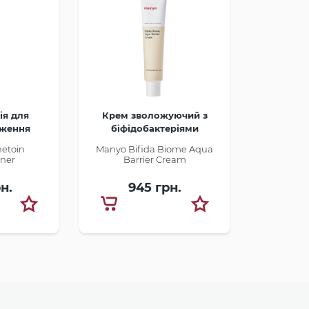
ія для
Крем зволожуючий з
оження
біфідобактеріями
етоїном
etoin
Manyo Bifida Biome Aqua
oner
Barrier Cream
рн.
945 грн.