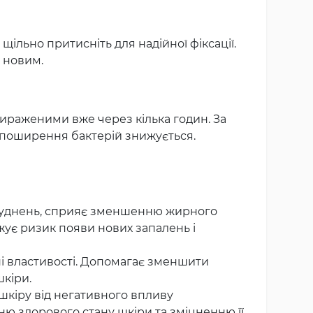
щільно притисніть для надійної фіксації.
ь новим.
ираженими вже через кілька годин. За
 поширення бактерій знижується.
абруднень, сприяє зменшенню жирного
жує ризик появи нових запалень і
бні властивості. Допомагає зменшити
кіри.
шкіру від негативного впливу
ю здорового стану шкіри та зміцненню її