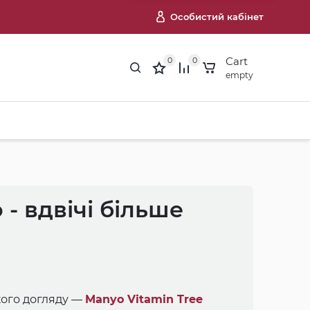
Особистий кабінет
Cart
0
0
empty
 - вдвічі більше
кого догляду —
Manyo Vitamin Tree