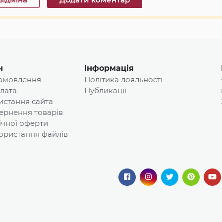
н
Інформація
замовлення
Політика лояльності
плата
Публикації
истання сайта
ернення товарів
ічної оферти
ористання файлів