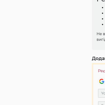
Не 
вигі
Дода
Реє