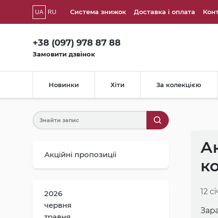
Система знижок
Доставка і оплата
Кон
UA
RU
+38 (097) 978 87 88
Замовити дзвінок
Новинки
Хіти
За колекцією
Ак
Акційні пропозиції
к
12 с
2026
червня
Зар
травня