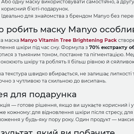
Або одну маску використовувати самостійно, а друг
корисний б’юті-подарунок.
Ідеально для знайомства з брендом Manyo без пере
 робить маску Manyo особл
на маска
Manyo Vitamin Tree Brightening Pack
створе
лення шкіри під час сну. Формула з
70% екстракту о
тися з тьмяним тоном, постакне та пігментацією. М
окоюють шкіру та роблять її більш рівною й сяйливо
а текстура швидко вбирається, не залишає липкості та
ючно з чутливою та схильною до висипань.
ея для подарунка
кція — готове рішення, якщо ви шукаєте корисний і 
е кожному: для відновлення шкіри після стресу, для
оження у будь-яку пору року. Один продукт — максим
зультат, який ви побачите