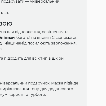
у подарувати — універсальний і
плат.
ивою
на для відновлення, освітлення та
бліпихи
, багатої на вітамін C, допомагає
ед і ніацинамід посилюють зволоження,
ю.
 підходить для всіх типів шкіри,
універсальний подарунок. Маска підійде
 вирівнювання тону, для додаткового
ум користі та турботи.