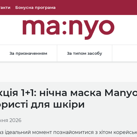
такти
Бонусна програма
За призначенням
За типом засобу
ція 1+1: нічна маска Manyo
ористі для шкіри
ічня 2026
аз ідеальний момент познайомитися з хітом корейсь