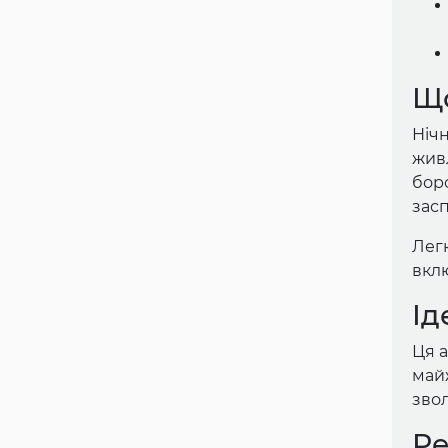
Що
Ніч
жив
боро
засп
Легк
вкл
Ід
Ця а
майж
звол
Ре