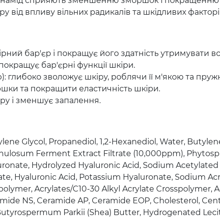
цинамід сприяють зменшенню зморшок і покращенню 
ру від впливу вільних радикалів та шкідливих факто
шкірний бар'єр і покращує його здатність утримувати во
покращує бар'єрні функції шкіри.
ю): глибоко зволожує шкіру, роблячи її м'якою та пруж
шки та покращити еластичність шкіри.
кіру і зменшує запалення.
pylene Glycol, Propanediol, 1,2-Hexanediol, Water, Butyl
anulosum Ferment Extract Filtrate (10,000ppm), Phytos
ronate, Hydrolyzed Hyaluronic Acid, Sodium Acetylated
e, Hyaluronic Acid, Potassium Hyaluronate, Sodium Acry
Copolymer, Acrylates/C10-30 Alkyl Acrylate Crosspolymer, 
amide NS, Ceramide AP, Ceramide EOP, Cholesterol, Centel
l, Butyrospermum Parkii (Shea) Butter, Hydrogenated Lecit