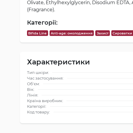
Olivate, Ethylhexylglycerin, Disodium EDTA, A
(Fragrance).
Категорії:
Bifida Line
Anti-age: омолодження
Захист
Сироватки 
Характеристики
Тип шкіри:
Час застосування:
Об'єм:
Вік:
Лінія:
Країна виробник:
Категорії:
Код товару: