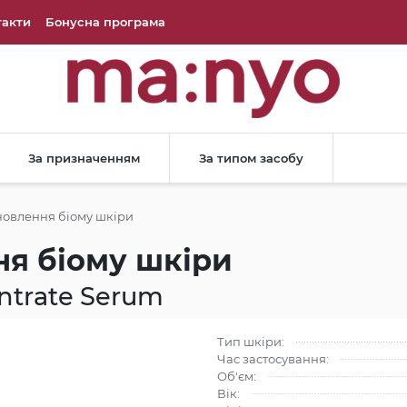
такти
Бонусна програма
За призначенням
За типом засобу
новлення біому шкіри
ня біому шкіри
ntrate Serum
Тип шкіри:
Час застосування:
Об'єм:
Вік: