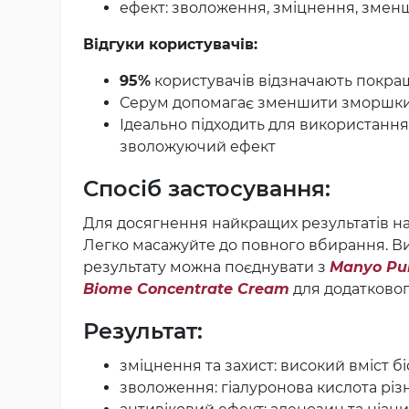
ефект: зволоження, зміцнення, змен
Відгуки користувачів:
95%
користувачів відзначають покра
Серум допомагає зменшити зморшки т
Ідеально підходить для використанн
зволожуючий ефект
Спосіб застосування:
Для досягнення найкращих результатів нан
Легко масажуйте до повного вбирання. Ви
результату можна поєднувати з
Manyo Pur
Biome Concentrate Cream
для додатковог
Результат:
зміцнення та захист: високий вміст б
зволоження: гіалуронова кислота різ