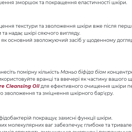
шення зморшок та покращення еластичності шкіри.
щення текстури та зволоження шкіри вже після перш
а надає шкірі сяючого вигляду.
я як основний зволожуючий засіб у щоденному догля
есіть помірну кількість
Маньо біфіда біом концентр
користовуйте вранці та ввечері як частину вашого 
e Cleansing Oil
для ефективного очищення шкіри п
о зволоження та зміцнення шкірного бар'єру.
іфідобактерій покращує захисні функції шкіри.
них молекулярних ваг забезпечує глибоке та тривал