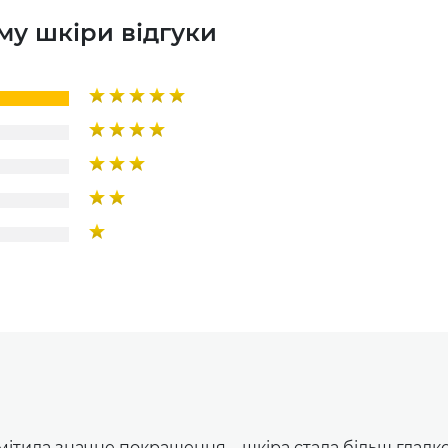
му шкіри відгуки
омітила значне покращення – шкіра стала більш глад