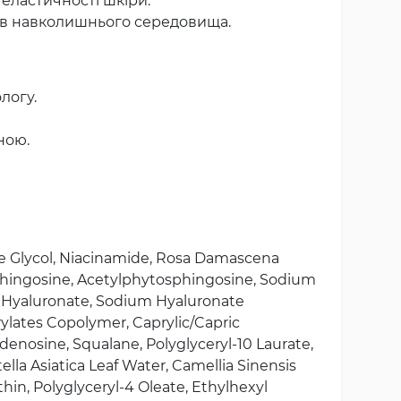
еластичності шкіри.
рів навколишнього середовища.
логу.
ною.
ene Glycol, Niacinamide, Rosa Damascena
phingosine, Acetylphytosphingosine, Sodium
 Hyaluronate, Sodium Hyaluronate
lates Copolymer, Caprylic/Capric
Adenosine, Squalane, Polyglyceryl-10 Laurate,
la Asiatica Leaf Water, Camellia Sinensis
hin, Polyglyceryl-4 Oleate, Ethylhexyl