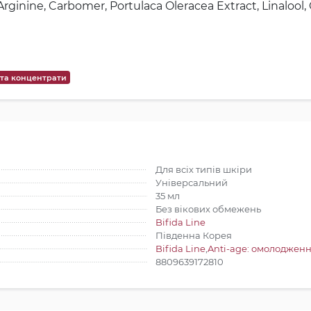
rginine, Carbomer, Portulaca Oleracea Extract, Linalool, C
та концентрати
Для всіх типів шкіри
Універсальний
35 мл
Без вікових обмежень
Bifida Line
Південна Корея
Bifida Line
,
Anti-age: омолоджен
8809639172810