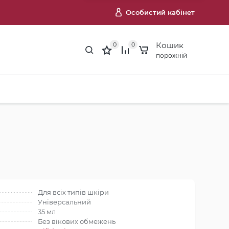
Особистий кабінет
Кошик
0
0
порожній
Для всіх типів шкіри
Універсальний
35 мл
Без вікових обмежень