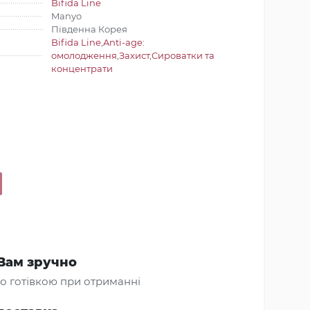
Bifida Line
Manyo
Південна Корея
Bifida Line
,
Anti-age:
омолодження
,
Захист
,
Сироватки та
концентрати
Вам зручно
о готівкою при отриманні