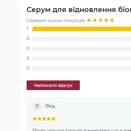
Серум для відновлення біо
Середня оцінка покупців:
1
0
0
0
0
Р
Ріта
Після кількох тижнів використання я п