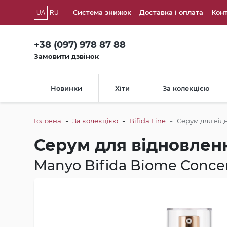
Система знижок
Доставка і оплата
Кон
UA
RU
+38 (097) 978 87 88
Замовити дзвінок
Новинки
Хіти
За колекцією
-
-
-
Головна
За колекцією
Bifida Line
Серум для від
Серум для відновлен
Manyo Bifida Biome Conce