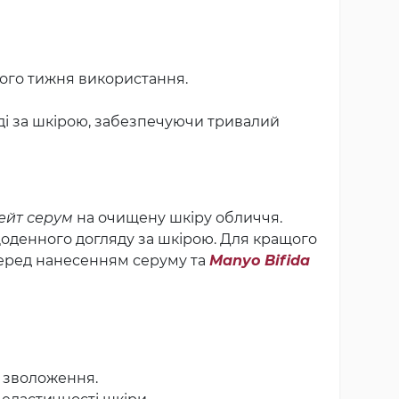
ого тижня використання.
ді за шкірою, забезпечуючи тривалий
ейт серум
на очищену шкіру обличчя.
щоденного догляду за шкірою. Для кращого
еред нанесенням серуму та
Manyo Bifida
е зволоження.