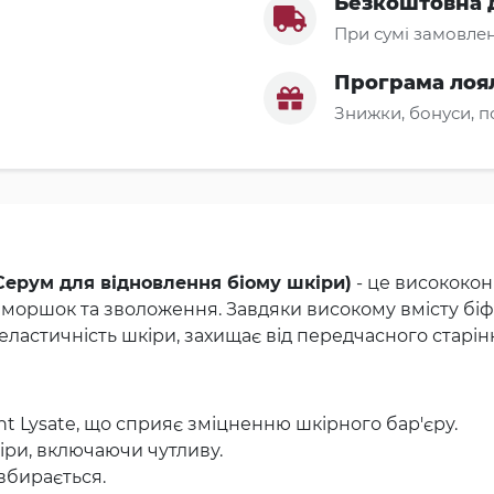
Безкоштовна 
При сумі замовлен
Програма лоя
Знижки, бонуси, 
Серум для відновлення біому шкіри)
- це висококо
моршок та зволоження. Завдяки високому вмісту біфі
еластичність шкіри, захищає від передчасного старін
ent Lysate, що сприяє зміцненню шкірного бар'єру.
кіри, включаючи чутливу.
вбирається.