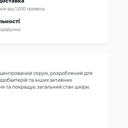
доставка
ня від 1.200 гривень
льності
подарунки
нцентрований серум, розроблений для
добактерій та інших активних
ня та покращує загальний стан шкіри.