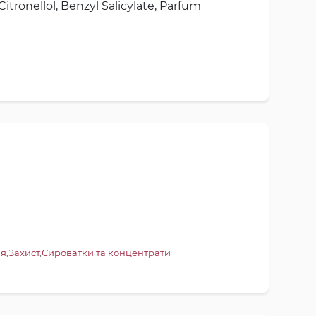
itronellol, Benzyl Salicylate, Parfum
ня
,
Захист
,
Сироватки та концентрати