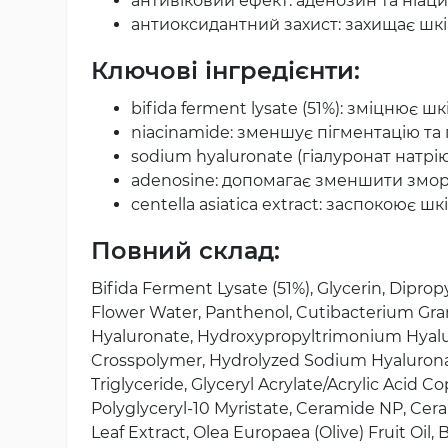
антивіковий ефект: аденозин та ніа
антиоксидантний захист: захищає шкі
Ключові інгредієнти:
bifida ferment lysate (51%): зміцнює 
niacinamide: зменшує пігментацію та 
sodium hyaluronate (гіалуронат натрі
adenosine: допомагає зменшити змор
centella asiatica extract: заспокоює ш
Повний склад:
Bifida Ferment Lysate (51%), Glycerin, Dipro
Flower Water, Panthenol, Cutibacterium Gr
Hyaluronate, Hydroxypropyltrimonium Hyalu
Crosspolymer, Hydrolyzed Sodium Hyaluronat
Triglyceride, Glyceryl Acrylate/Acrylic Acid 
Polyglyceryl-10 Myristate, Ceramide NP, Cer
Leaf Extract, Olea Europaea (Olive) Fruit Oi