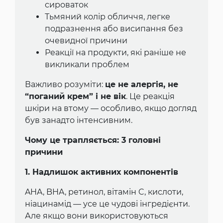
сироваток
Тьмяний колір обличчя, легке
подразнення або висипання без
очевидної причини
Реакції на продукти, які раніше не
викликали проблем
Важливо розуміти:
це не алергія, не
“поганий крем” і не вік
. Це реакція
шкіри на втому — особливо, якщо догляд
був занадто інтенсивним.
Чому це трапляється: 3 головні
причини
1. Надлишок активних компонентів
AHA, BHA, ретинол, вітамін C, кислоти,
ніацинамід — усе це чудові інгредієнти.
Але якщо вони використовуються