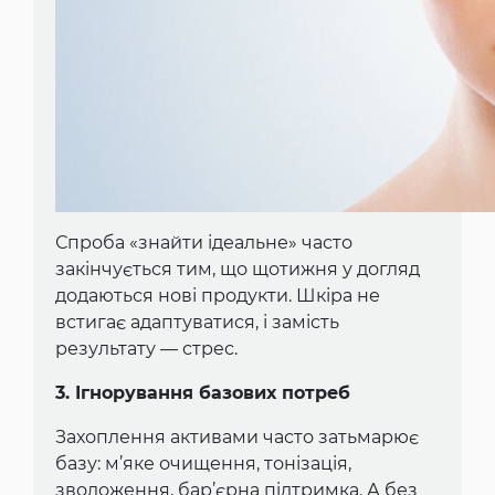
Спроба «знайти ідеальне» часто
закінчується тим, що щотижня у догляд
додаються нові продукти. Шкіра не
встигає адаптуватися, і замість
результату — стрес.
3. Ігнорування базових потреб
Захоплення активами часто затьмарює
базу: м’яке очищення, тонізація,
зволоження, бар’єрна підтримка. А без