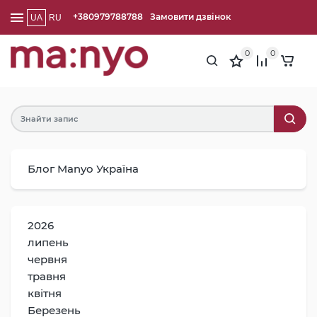
+380979788788
Замовити дзвінок
UA
RU
0
0
Блог Manyo Україна
2026
липень
червня
травня
квітня
Березень