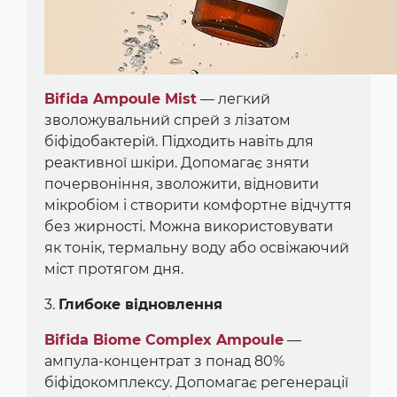
Bifida Ampoule Mist
— легкий
зволожувальний спрей з лізатом
біфідобактерій. Підходить навіть для
реактивної шкіри. Допомагає зняти
почервоніння, зволожити, відновити
мікробіом і створити комфортне відчуття
без жирності. Можна використовувати
як тонік, термальну воду або освіжаючий
міст протягом дня.
3.
Глибоке відновлення
Bifida Biome Complex Ampoule
—
ампула-концентрат з понад 80%
біфідокомплексу. Допомагає регенерації