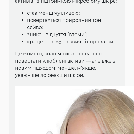
активів і з підтримкою мікробіому шкіра:
стає менш чутливою;
повертається природний тон і
сяйво;
зникає відчуття “втоми”;
краще реагує на звичні сироватки.
Це момент, коли можна поступово
повертати улюблені активи — але вже з
новим підходом: менше, м’якше,
уважніше до реакцій шкіри.