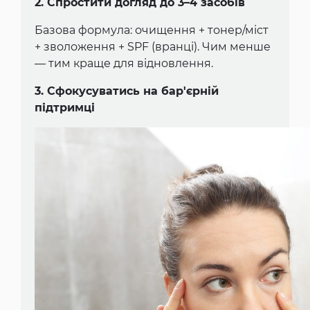
2. Спростити догляд до 3–4 засобів
Базова формула: очищення + тонер/міст
+ зволоження + SPF (вранці). Чим менше
— тим краще для відновлення.
3. Сфокусуватись на бар'єрній
підтримці