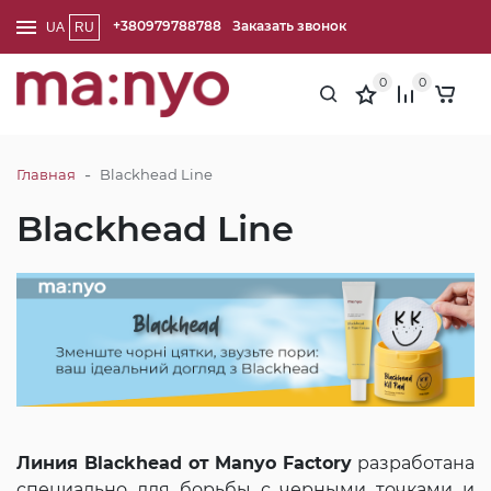
+380979788788
Заказать звонок
UA
RU
0
0
-
Главная
Blackhead Line
Blackhead Line
Линия Blackhead от Manyo Factory
разработана
специально для борьбы с черными точками и