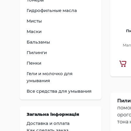
Гидрофильные масла
Мисты
Пи
Маски
Бальзамы
Man
Пилинги
Пенки
Гели и молочко для
умывания
Все средства для умывания
Пили
помог
Загальна інформація
орог
тона 
Доставка и оплата
Как сделать заказ