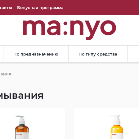
такты
Бонусная программа
По предназначению
По типу средства
вания
умывания