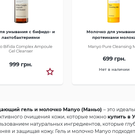
для умывания с бифидо- и
Молочко для умывани
лактобактериями
протеинами молок
o Bifida Complex Ampoule
Manyo Pure Cleansing M
Gel Cleanser
699 грн.
999 грн.
Нет в наличии
ающий гель и молочко Manyo (Маньо)
– это идеал
ктивного очищения кожи, которые можно
купить в 
льзованием натуральных ингредиентов, которые гл
няя и защищая кожу. Гель и молочко Manyo подходят