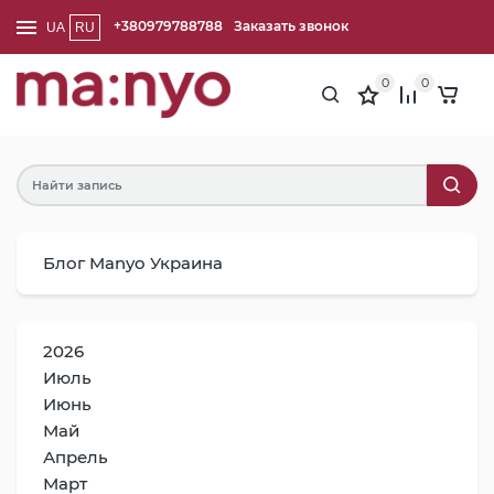
+380979788788
Заказать звонок
UA
RU
0
0
Блог Manyo Украина
2026
Июль
Июнь
Май
Апрель
Март