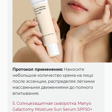
Протокол применения:
Наносите
небольшое количество крема на лицо
после эссенции, распределяя лёгкими
массажными движениями до полного
впитывания.
5. Солнцезащитная сыворотка: Manyo
Galactomy Moisture Sun Serum SPF50+