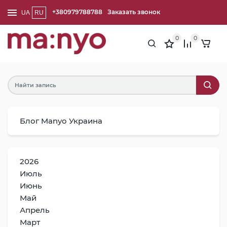
+380979788788
Заказать звонок
UA
RU
0
0
Блог Manyo Украина
2026
Июль
Июнь
Май
Апрель
Март