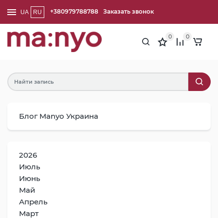
+380979788788
Заказать звонок
UA
RU
0
0
Блог Manyo Украина
2026
Июль
Июнь
Май
Апрель
Март